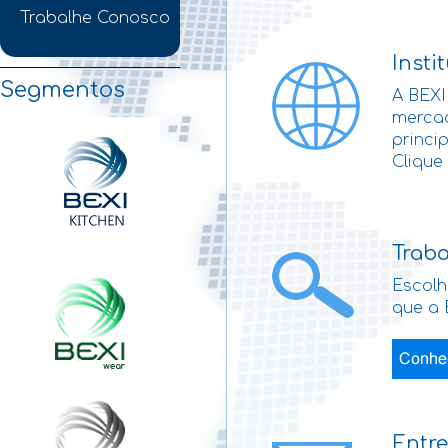
Trabalhe Conosco
Insti
Segmentos
A BEXI
merca
princi
Clique
Trab
Escolh
que a 
Entr